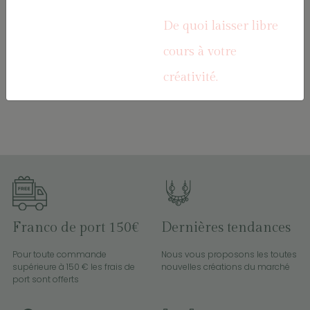
METAL FLEUR
OR 7*4 mm Sachet
De quoi laisser libre
INTERCAL2/OR
cours à votre
créativité.
Franco de port 150€
Dernières tendances
Pour toute commande
Nous vous proposons les toutes
supérieure à 150 € les frais de
nouvelles créations du marché
port sont offerts