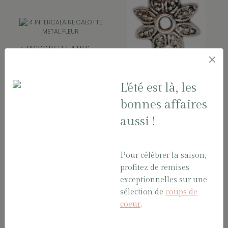
4 INTERCALAIRE
CALOTTE
METAL FLEUR
4 INTERCALAIRE
L'été est là, les
ARGENT 7*4 mm
CALOTTE
Sachet
METAL
bonnes affaires
MARGUERITE
INTERCAL2/A
aussi !
ARGENT 13*4
mm Sachet
INTERCAL1
Pour célébrer la saison,
profitez de remises
exceptionnelles sur une
sélection de
coups de
coeur
.
4 INTERCALAIRE
CALOTTE