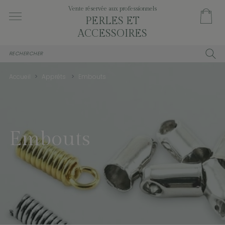
Vente réservée aux professionnels
PERLES ET
ACCESSOIRES
Accueil
Apprêts
Embouts
Embouts