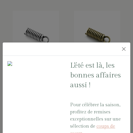
L'été est là, les
4 EMBOUTS
4 EMBOUTS
ARGENT 5 mm
BRONZE 5 mm
bonnes affaires
Sachet
Sachet
aussi !
EMBOUT02/A
EMBOUT02/BR
Pour célébrer la saison,
profitez de remises
exceptionnelles sur une
sélection de
coups de