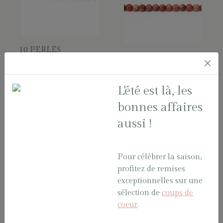
10 PERLES
10
PIERRE DE
RHODOCROSITE
RIVIERE RONDE
ROSE 4 mm
BLANC 4 mm
L'été est là, les
Sachet
Sachet
bonnes affaires
RHODOCROS04/16
PERLRIV04/30
aussi !
Pour célébrer la saison,
profitez de remises
exceptionnelles sur une
13 GR ROCAILLE
sélection de
coups de
RONDE ROSE
coeur
.
CLAIR 2.6 mm
Sachet