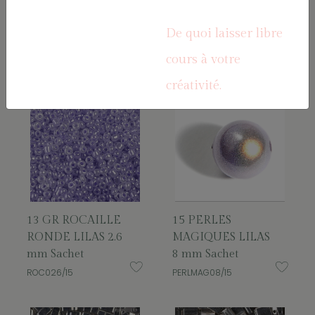
10 RONDELLES
ROC026/19
METAL ARGENT
De quoi laisser libre
6*1.8 mm Sachet
ROND06/A
cours à votre
créativité.
13 GR ROCAILLE
15 PERLES
RONDE LILAS 2.6
MAGIQUES LILAS
mm Sachet
8 mm Sachet
ROC026/15
PERLMAG08/15