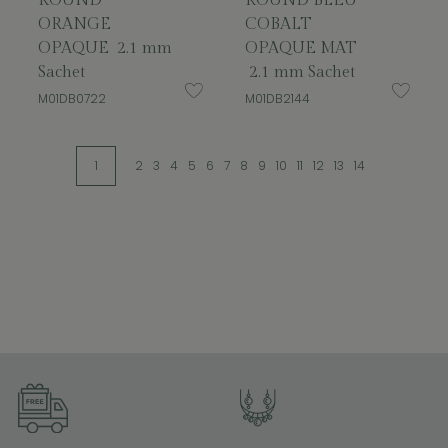
ROUND
ROUND BLEU
ORANGE
COBALT
OPAQUE 2.1 mm
OPAQUE MAT
Sachet
2.1 mm Sachet
M01DB0722
M01DB2144
1
2
3
4
5
6
7
8
9
10
11
12
13
14