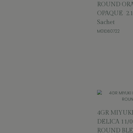
ROUND OR
OPAQUE 2.
Sachet
M01DB0722
4GR MIYUK
DELICA 11/0
ROUND BL