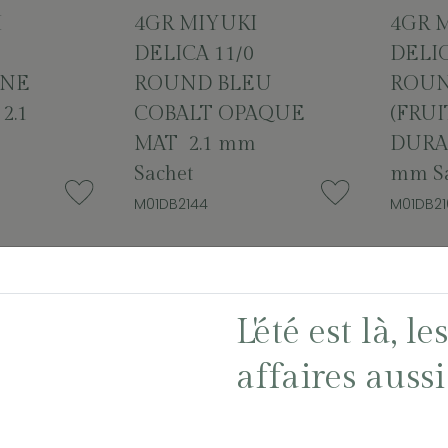
I
4GR MIYUKI
4GR 
DELICA 11/0
DELIC
UNE
ROUND BLEU
ROUN
2.1
COBALT OPAQUE
(FRU
MAT 2.1 mm
DURA
Sachet
mm Sa
M01DB2144
M01DB21
L'été est là, l
affaires aussi 