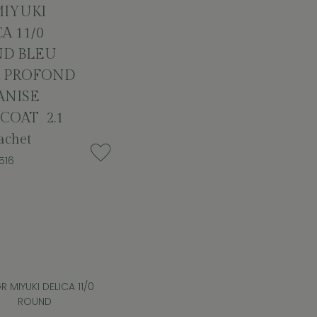
MIYUKI
A 11/0
D BLEU
 PROFOND
ANISE
COAT 2.1
chet
516