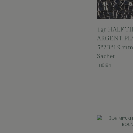
1gr HALF TI
ARGENT P
5*2.3*1.9 m
Sachet
TH0194