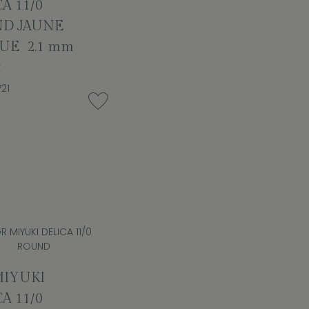
A 11/0
D JAUNE
UE 2.1 mm
t
21
MIYUKI
A 11/0