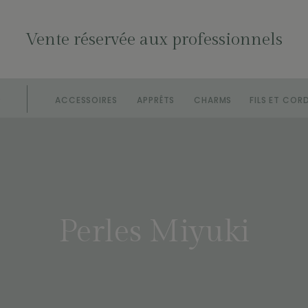
Vente réservée aux professionnels
S
ACCESSOIRES
APPRÊTS
CHARMS
FILS ET COR
Perles Miyuki