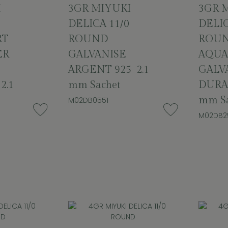
I
3GR MIYUKI
3GR 
DELICA 11/0
DELIC
RT
ROUND
ROUN
ER
GALVANISE
AQUA
ARGENT 925 2.1
GALV
2.1
mm Sachet
DURA
mm Sa
M02DB0551
M02DB2