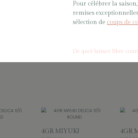
I
4GR MIYUKI
4GR 
Pour célébrer la saison,
DELICA 11/0
DELIC
remises exceptionnelle
RT
ROUND BLANC
ROU
sélection de
coups de c
1 mm
OPAQUE PICASSO
TURQ
2.1 mm Sachet
OPAQ
2.1 m
M01DB2262
De quoi laisser libre cours
M01DB2
I
4GR MIYUKI
4GR 