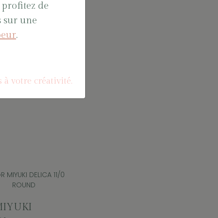
MIYUKI
 profitez de
A 11/0
s sur une
ND
oeur
.
UOISE
UE PICASSO
m Sachet
 à votre créativité.
264
MIYUKI