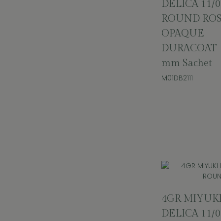
DELICA 11/0
ROUND RO
OPAQUE
DURACOAT 
mm Sachet
M01DB2111
4GR MIYUK
DELICA 11/0