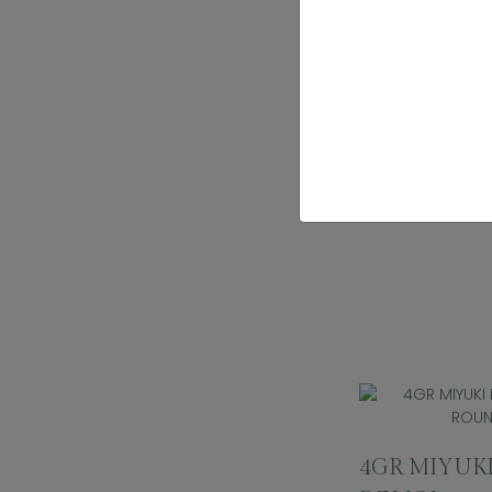
4GR MIYUK
DELICA 11/0
ROUND VE
OPAQUE 2.
Sachet
M01DB2127
4GR MIYUK