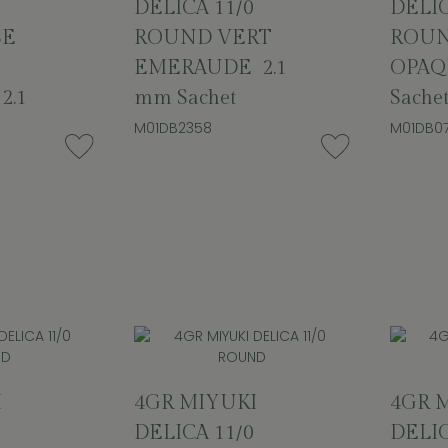
DELICA 11/0
DELIC
SE
ROUND VERT
ROUN
EMERAUDE 2.1
OPAQ
2.1
mm Sachet
Sache
M01DB2358
M01DB07
I
4GR MIYUKI
4GR 
DELICA 11/0
DELIC