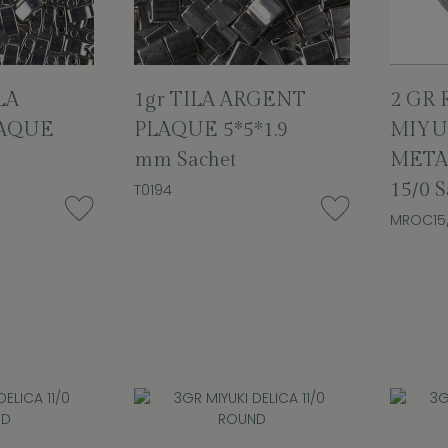
LA
1gr TILA ARGENT
2 GR 
LAQUE
PLAQUE 5*5*1.9
MIYU
m
mm Sachet
METAL
15/0 S
T0194
MROC15