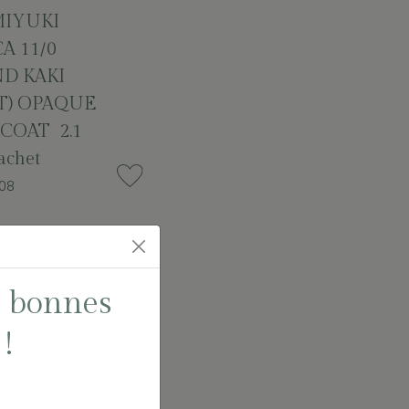
MIYUKI
A 11/0
D KAKI
IT) OPAQUE
COAT 2.1
chet
08
es bonnes
!