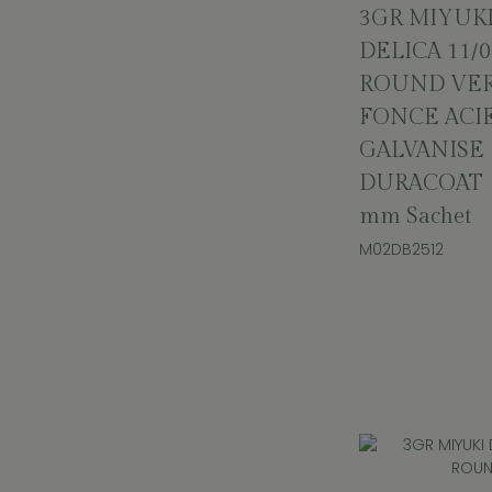
3GR MIYUK
DELICA 11/0
ROUND VE
FONCE ACI
GALVANISE
DURACOAT 
mm Sachet
M02DB2512