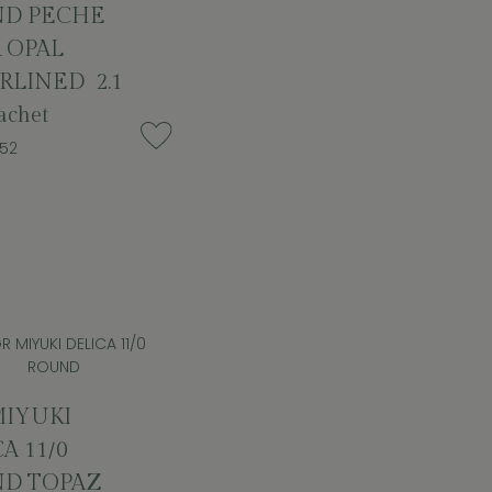
D PECHE
 OPAL
RLINED 2.1
chet
52
MIYUKI
A 11/0
D TOPAZ