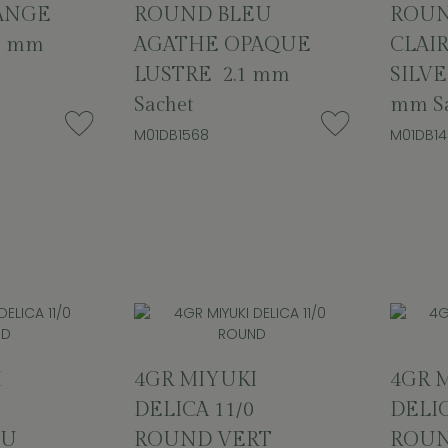
ANGE
ROUND BLEU
ROUN
1 mm
AGATHE OPAQUE
CLAIR
LUSTRE 2.1 mm
SILVE
Sachet
mm Sa
M01DB1568
M01DB14
I
4GR MIYUKI
4GR 
DELICA 11/0
DELIC
EU
ROUND VERT
ROUN