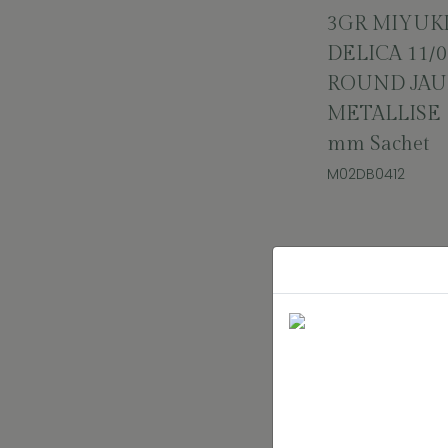
3GR MIYUK
DELICA 11/0
ROUND JA
METALLISE 
mm Sachet
M02DB0412